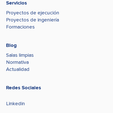
lgaviria@stegroup.com
Servicios
jconde@stegroup.com
Proyectos de ejecución
Juan Conde
jconde@stegroup.com
Proyectos de ingeniería
Formaciones
Blog
Salas limpias
Normativa
Actualidad
Redes Sociales
Linkedin