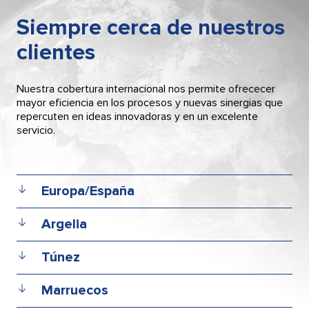
Siempre cerca de nuestros
clientes
Nuestra cobertura internacional nos permite ofrececer
mayor eficiencia en los procesos y nuevas sinergias que
repercuten en ideas innovadoras y en un excelente
servicio.
Europa/España
Argelia
STE Engipharm
Headquarter and factory
Túnez
Avda. Universitat Autònoma, 13
STE MAGHREB SARL
Parc Tecnològic del Vallès
Cité la Madeleine GP 116 lot 49 n°58
08290 Cerdanyola del Vallès
Marruecos
Hydra – Alger
STE MAGHREB SARL
Barcelona – España