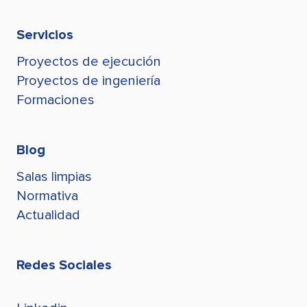
Tel +595 991 794 909
Leonark Gaviria
+595 991 794 909
lgaviria@stegroup.com
Servicios
jconde@stegroup.com
Proyectos de ejecución
Juan Conde
jconde@stegroup.com
Proyectos de ingeniería
Formaciones
Blog
Salas limpias
Normativa
Actualidad
Redes Sociales