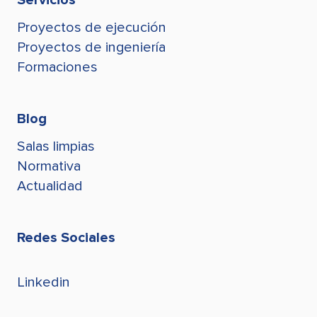
jconde@stegroup.com
Proyectos de ejecución
Juan Conde
jconde@stegroup.com
Proyectos de ingeniería
Formaciones
Blog
Salas limpias
Normativa
Actualidad
Redes Sociales
Linkedin