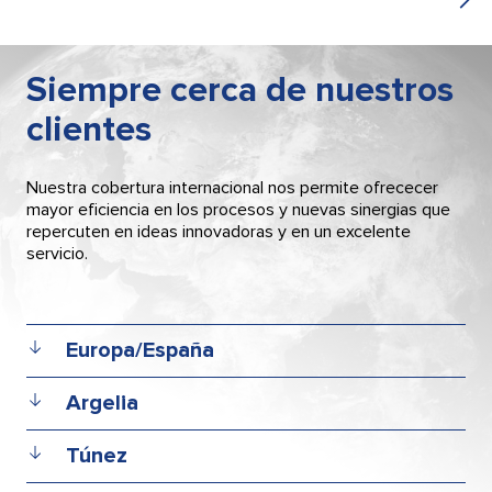
Siempre cerca de nuestros
clientes
Nuestra cobertura internacional nos permite ofrececer
mayor eficiencia en los procesos y nuevas sinergias que
repercuten en ideas innovadoras y en un excelente
servicio.
Europa/España
Argelia
STE Engipharm
Headquarter and factory
Túnez
Avda. Universitat Autònoma, 13
STE MAGHREB SARL
Parc Tecnològic del Vallès
Cité la Madeleine GP 116 lot 49 n°58